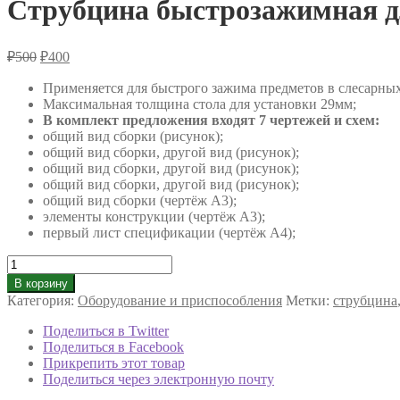
Струбцина быстрозажимная д
Первоначальная
Текущая
₽
500
₽
400
цена
цена:
составляла
Применяется для быстрого зажима предметов в слесарных
₽400.
₽500.
Максимальная толщина стола для установки 29мм;
В комплект предложения входят 7 чертежей и схем:
общий вид сборки (рисунок);
общий вид сборки, другой вид (рисунок);
общий вид сборки, другой вид (рисунок);
общий вид сборки, другой вид (рисунок);
общий вид сборки (чертёж А3);
элементы конструкции (чертёж А3);
первый лист спецификации (чертёж А4);
Количество
товара
В корзину
Струбцина
Категория:
Оборудование и приспособления
Метки:
струбцина
быстрозажимная
для
Поделиться в Twitter
слесарных
Поделиться в Facebook
и
Прикрепить этот товар
сварочных
Поделиться через электронную почту
работ