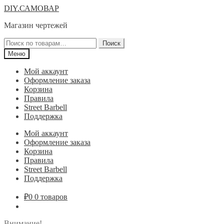
Перейти
Перейти
DIY.САМОВАР
к
к
Магазин чертежей
навигации
содержимому
Искать:
Поиск
Меню
Мой аккаунт
Оформление заказа
Корзина
Правила
Street Barbell
Поддержка
Мой аккаунт
Оформление заказа
Корзина
Правила
Street Barbell
Поддержка
₽
0
0 товаров
Внимание!