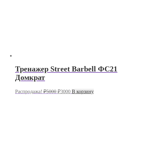
Тренажер Street Barbell ФС21
Домкрат
Первоначальная
Текущая
Распродажа!
₽
5000
₽
3000
В корзину
цена
цена:
составляла
₽3000.
₽5000.