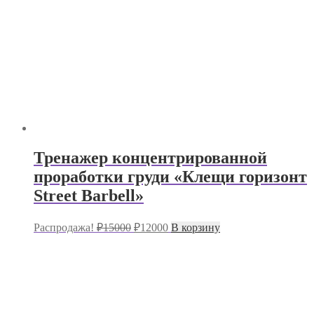
Тренажер концентрированной
проработки груди «Клещи горизонт
Street Barbell»
Первоначальная
Текущая
Распродажа!
₽
15000
₽
12000
В корзину
цена
цена:
составляла
₽12000.
₽15000.