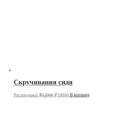
Скручивания сидя
Первоначальная
Текущая
Распродажа!
₽
12000
₽
10000
В корзину
цена
цена:
составляла
₽10000.
₽12000.