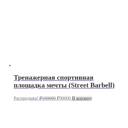
Тренажерная спортивная
площадка мечты (Street Barbell)
Первоначальная
Текущая
Распродажа!
₽
100000
₽
90000
В корзину
цена
цена:
составляла
₽90000.
₽100000.