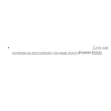
Стул для
Первонача
Теку
сидения по-восточному (поджав ноги)
₽
10000
₽
6000
цена
цена:
составляла
₽6000
₽10000.