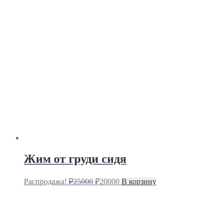
₽12000.
Жим от груди сидя
Первоначальная
Текущая
Распродажа!
₽
25000
₽
20000
В корзину
цена
цена:
составляла
₽20000.
₽25000.