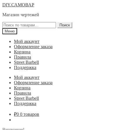
Перейти
Перейти
DIY.САМОВАР
к
к
Магазин чертежей
навигации
содержимому
Искать:
Поиск
Меню
Мой аккаунт
Оформление заказа
Корзина
Правила
Street Barbell
Поддержка
Мой аккаунт
Оформление заказа
Корзина
Правила
Street Barbell
Поддержка
₽
0
0 товаров
Внимание!