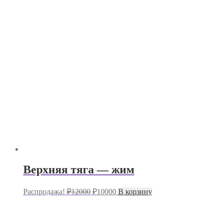
Верхняя тяга — жим
Первоначальная
Текущая
Распродажа!
₽
12000
₽
10000
В корзину
цена
цена:
составляла
₽10000.