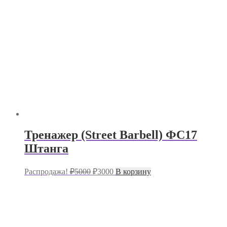
Тренажер (Street Barbell) ФС17
Штанга
Первоначальная
Текущая
Распродажа!
₽
5000
₽
3000
В корзину
цена
цена:
составляла
₽3000.
₽5000.