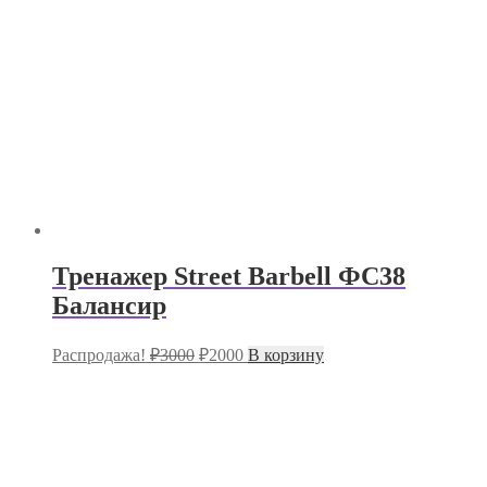
Тренажер Street Barbell ФС38
Балансир
Первоначальная
Текущая
Распродажа!
₽
3000
₽
2000
В корзину
цена
цена:
составляла
₽2000.
₽3000.