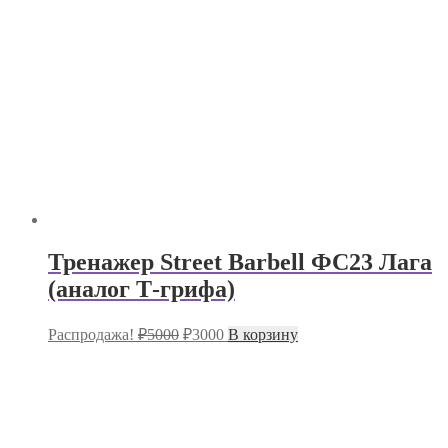
Тренажер Street Barbell ФС23 Лага
(аналог Т-грифа)
Первоначальная
Текущая
Распродажа!
₽
5000
₽
3000
В корзину
цена
цена:
составляла
₽3000.
₽5000.