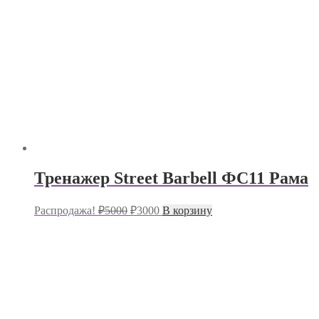
Тренажер Street Barbell ФС11 Рама
Первоначальная
Текущая
Распродажа!
₽
5000
₽
3000
В корзину
цена
цена:
составляла
₽3000.
₽5000.