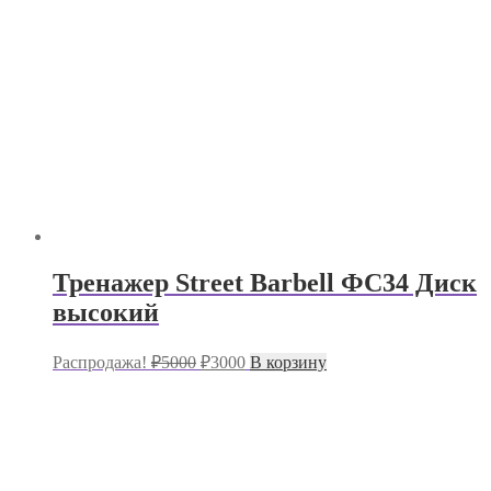
Тренажер Street Barbell ФС34 Диск
высокий
Первоначальная
Текущая
Распродажа!
₽
5000
₽
3000
В корзину
цена
цена:
составляла
₽3000.
₽5000.