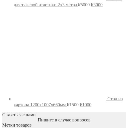
Первоначальная
Текущая
для тяжелой атлетики 2х3 метра
₽
5000
₽
3000
цена
цена:
составляла
₽3000.
₽5000.
Стол из
Первоначальная
Текущая
картона 1200х1007х660мм
₽
1500
₽
1000
цена
цена:
составляла
Связаться с нами
₽1000.
Пишите в случае вопросов
₽1500.
Метки товаров