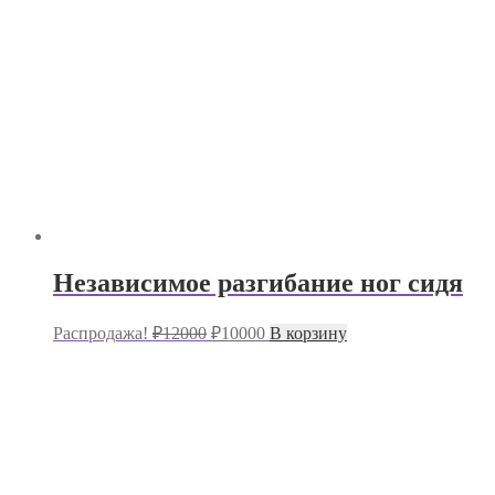
Независимое разгибание ног сидя
Первоначальная
Текущая
Распродажа!
₽
12000
₽
10000
В корзину
цена
цена:
составляла
₽10000.
₽12000.