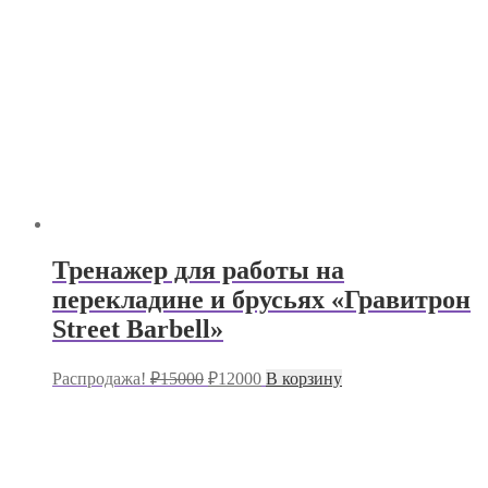
Тренажер для работы на
перекладине и брусьях «Гравитрон
Street Barbell»
Первоначальная
Текущая
Распродажа!
₽
15000
₽
12000
В корзину
цена
цена:
составляла
₽12000.
₽15000.