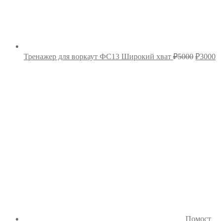
Первон
Т
Тренажер для воркаут ФС13 Широкий хват
₽
5000
₽
3000
цена
ц
составл
₽
₽5000.
Помост