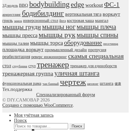
bodybuilding
edge
ФС-1
workout
BBQ
3Д модель
бодибилдинг
воркаут
вертикальная тяга
армрестлинг
гриль
мангал
инверсионный стол
костровая чаша
йога
замок
мышцы ног
мышцы плеча
мышцы груди
мышцы рук
мышцы спины
мышцы пресса
оборудование
мышцы торса
мышцы талии
песочница
площадка воркаут
промышленный дизайн
протрузия
скамья специальная
реабилитация
реверс инжиниринг
тренажер
стол
стул
тренажер для единоборств
струбцина
уличная штанга
тренажерная группа
чертеж
штанга
функциональная рама
чан банный
шезлонг
健康
Тех.поддержка
Специализированный форум
© DIY.САМОВАР 2026
Создано с помощью WooCommerce
.
Моя учётная запись
Поиск
Искать:
Поиск