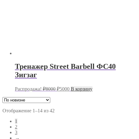
Тренажер Street Barbell ФС40
Зигзаг
Первоначальная
Текущая
Распродажа!
₽
8000
₽
5000
В корзину
цена
цена:
составляла
₽5000.
₽8000.
Сортировка:
Отображение 1–14 из 42
самые
1
недавние
2
3
→