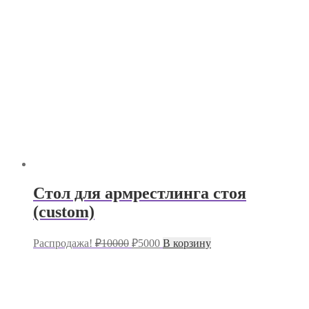
Стол для армрестлинга стоя
(custom)
Первоначальная
Текущая
Распродажа!
₽
10000
₽
5000
В корзину
цена
цена:
составляла
₽5000.
₽10000.