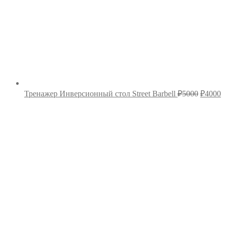
Первон
Т
Тренажер Инверсионный стол Street Barbell
₽
5000
₽
4000
цена
ц
составл
₽
₽5000.