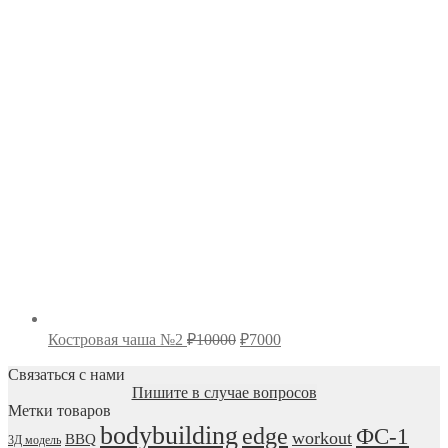
цена
ц
состав
₽
₽5000.
Первоначальная
Текущая
Костровая чаша №2
₽
10000
₽
7000
цена
цена:
составляла
Связаться с нами
₽7000.
Пишите в случае вопросов
₽10000.
Метки товаров
bodybuilding
edge
ФС-1
workout
BBQ
3Д модель