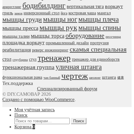
бодибилдинг
воркаут
вертикальная тяга
армрестлинг
гриль
мангал
инверсионный стол
костровая чаша
йога
замок
мышцы ног
мышцы плеча
мышцы груди
мышцы рук
мышцы спины
мышцы пресса
оборудование
мышцы торса
мышцы талии
песочница
площадка воркаут
промышленный дизайн
протрузия
скамья специальная
реабилитация
реверс инжиниринг
тренажер
стол
стул
тренажер для единоборств
струбцина
уличная штанга
тренажерная группа
чертеж
штанга
функциональная рама
чан банный
шезлонг
健康
Тех.поддержка
Специализированный форум
© DIY.САМОВАР 2026
Создано с помощью WooCommerce
.
Моя учётная запись
Поиск
Искать:
Поиск
Корзина
0