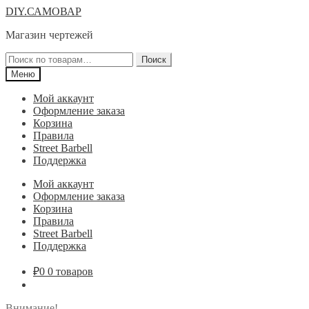
Перейти
Перейти
DIY.САМОВАР
к
к
Магазин чертежей
навигации
содержимому
Искать:
Поиск
Меню
Мой аккаунт
Оформление заказа
Корзина
Правила
Street Barbell
Поддержка
Мой аккаунт
Оформление заказа
Корзина
Правила
Street Barbell
Поддержка
₽
0
0 товаров
Внимание!