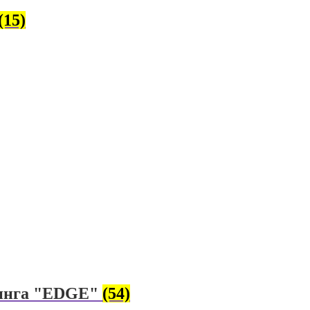
(15)
динга "EDGE"
(54)