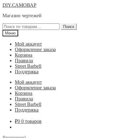
Перейти
Перейти
DIY.САМОВАР
к
к
Магазин чертежей
навигации
содержимому
Искать:
Поиск
Меню
Мой аккаунт
Оформление заказа
Корзина
Правила
Street Barbell
Поддержка
Мой аккаунт
Оформление заказа
Корзина
Правила
Street Barbell
Поддержка
₽
0
0 товаров
Внимание!