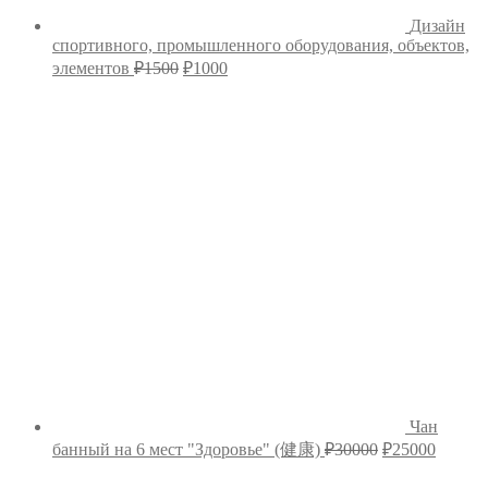
Дизайн
спортивного, промышленного оборудования, объектов,
Первоначальная
Текущая
элементов
₽
1500
₽
1000
цена
цена:
составляла
₽1000.
₽1500.
Чан
Первоначальн
Текущ
банный на 6 мест "Здоровье" (健康)
₽
30000
₽
25000
цена
цена:
составляла
₽25000