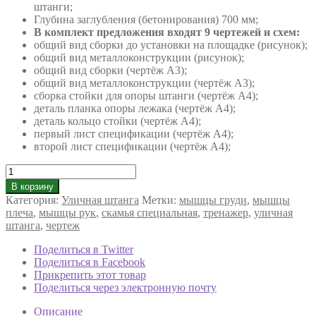
штанги;
Глубина заглубления (бетонирования) 700 мм;
В комплект предложения входят 9 чертежей и схем:
общий вид сборки до установки на площадке (рисунок);
общий вид металлоконструкции (рисунок);
общий вид сборки (чертёж А3);
общий вид металлоконструкции (чертёж А3);
сборка стойки для опоры штанги (чертёж А4);
деталь планка опоры лежака (чертёж А4);
деталь кольцо стойки (чертёж А4);
первый лист спецификации (чертёж А4);
второй лист спецификации (чертёж А4);
Количество
товара
В корзину
Тренажер
Категория:
Уличная штанга
Метки:
мышцы груди
,
мышцы
скамья
плеча
,
мышцы рук
,
скамья специальная
,
тренажер
,
уличная
для
штанга
,
чертеж
жима
лёжа
Поделиться в Twitter
Street
Поделиться в Facebook
Barbell
Прикрепить этот товар
№4150w
Поделиться через электронную почту
Описание