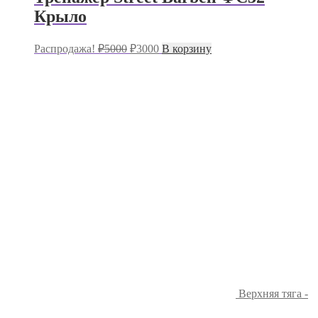
Крыло
Первоначальная
Текущая
Распродажа!
₽
5000
₽
3000
В корзину
цена
цена:
составляла
₽3000.
₽5000.
Верхняя тяга -