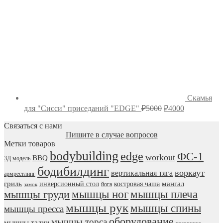
Скамья
Первоначальная
Текущая
для "Сисси" приседаний "EDGE"
₽
5000
₽
4000
цена
цена:
составляла
Связаться с нами
₽4000.
Пишите в случае вопросов
₽5000.
Метки товаров
bodybuilding
edge
ФС-1
workout
BBQ
3Д модель
бодибилдинг
воркаут
вертикальная тяга
армрестлинг
гриль
мангал
инверсионный стол
костровая чаша
йога
замок
мышцы ног
мышцы плеча
мышцы груди
мышцы рук
мышцы спины
мышцы пресса
оборудование
мышцы торса
мышцы талии