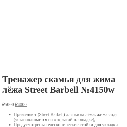
Тренажер скамья для жима
лёжа Street Barbell №4150w
Первоначальная
Текущая
₽
5000
₽
4000
цена
цена:
составляла
Применяют (Street Barbell) для жима лёжа, жима сидя
₽4000.
(устанавливается на открытой площадке);
₽5000.
Предусмотрены телескопические стойки для укладки