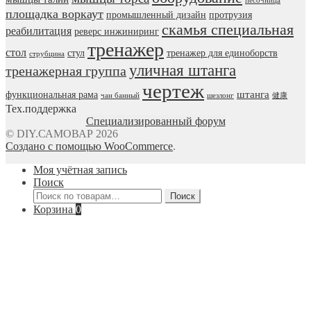
песочница
площадка воркаут
промышленный дизайн
протрузия
скамья специальная
реабилитация
реверс инжиниринг
тренажер
стол
стул
тренажер для единоборств
струбцина
уличная штанга
тренажерная группа
чертеж
штанга
функциональная рама
чан банный
шезлонг
健康
Тех.поддержка
Специализированный форум
© DIY.САМОВАР 2026
Создано с помощью WooCommerce
.
Моя учётная запись
Поиск
Искать:
Поиск
Корзина
0