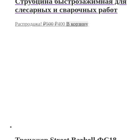
Струбцина быстрозажимная для
слесарных и сварочных работ
Первоначальная
Текущая
Распродажа!
₽
500
₽
400
В корзину
цена
цена:
составляла
₽400.
₽500.