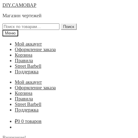
Перейти
Перейти
DIY.САМОВАР
к
к
Магазин чертежей
навигации
содержимому
Искать:
Поиск
Меню
Мой аккаунт
Оформление заказа
Корзина
Правила
Street Barbell
Поддержка
Мой аккаунт
Оформление заказа
Корзина
Правила
Street Barbell
Поддержка
₽
0
0 товаров
Внимание!