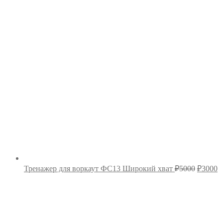
Первон
Т
Тренажер для воркаут ФС13 Широкий хват
₽
5000
₽
3000
цена
ц
составл
₽
₽5000.