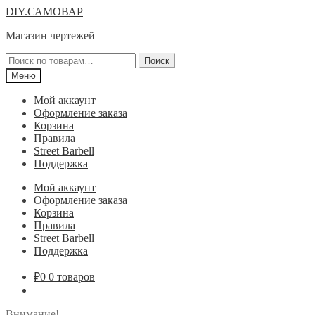
Перейти
Перейти
DIY.САМОВАР
к
к
Магазин чертежей
навигации
содержимому
Искать:
Поиск
Меню
Мой аккаунт
Оформление заказа
Корзина
Правила
Street Barbell
Поддержка
Мой аккаунт
Оформление заказа
Корзина
Правила
Street Barbell
Поддержка
₽
0
0 товаров
Внимание!