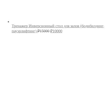
Тренажер Инверсионный стол для залов (бодибилдинг,
Первоначальная
Текущая
пауэрлифтинг)
₽
15000
₽
10000
цена
цена:
составляла
₽10000.
₽15000.