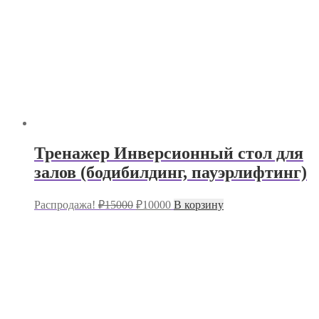
Тренажер Инверсионный стол для
залов (бодибилдинг, пауэрлифтинг)
Первоначальная
Текущая
Распродажа!
₽
15000
₽
10000
В корзину
цена
цена:
составляла
₽10000.
₽15000.