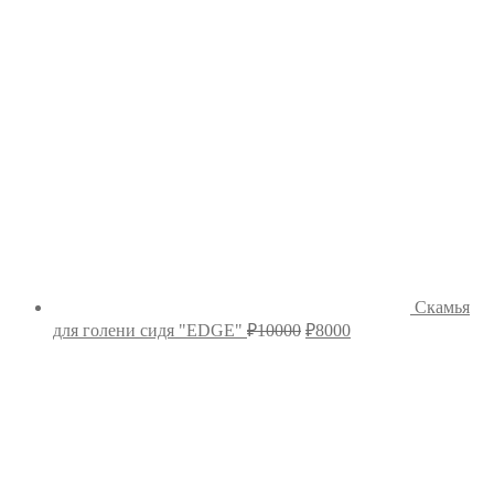
₽10000.
Скамья
Первоначальная
Текущая
для голени сидя "EDGE"
₽
10000
₽
8000
цена
цена:
составляла
₽8000.
₽10000.