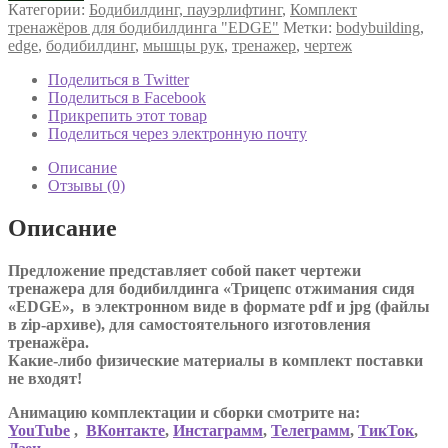
Трицепс
Категории:
Бодибилдинг, пауэрлифтинг
,
Комплект
отжимания
тренажёров для бодибилдинга "EDGE"
Метки:
bodybuilding
,
сидя
edge
,
бодибилдинг
,
мышцы рук
,
тренажер
,
чертеж
"EDGE"
Поделиться в Twitter
Поделиться в Facebook
Прикрепить этот товар
Поделиться через электронную почту
Описание
Отзывы (0)
Описание
Предложение представляет собой пакет чертежи
тренажера для бодибилдинга «Трицепс отжимания сидя
«EDGE», в электронном виде в формате pdf и jpg (файлы
в zip-архиве), для самостоятельного изготовления
тренажёра.
Какие-либо физические материалы в комплект поставки
не входят!
Анимацию комплектации и сборки смотрите на:
YouTube
,
ВКонтакте
,
Инстаграмм
,
Телеграмм
,
ТикТок
,