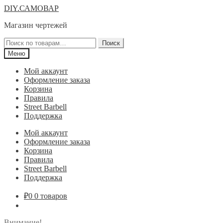
Перейти
Перейти
DIY.САМОВАР
к
к
Магазин чертежей
навигации
содержимому
Искать:
Поиск
Меню
Мой аккаунт
Оформление заказа
Корзина
Правила
Street Barbell
Поддержка
Мой аккаунт
Оформление заказа
Корзина
Правила
Street Barbell
Поддержка
₽
0
0 товаров
Внимание!