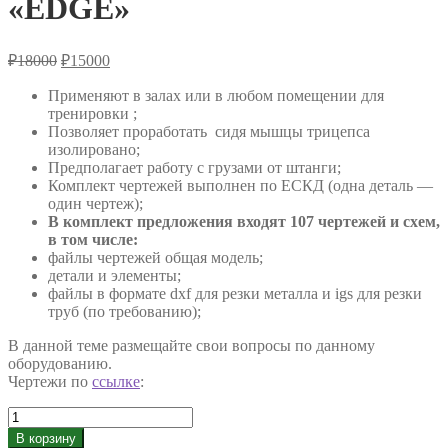
«EDGE»
Первоначальная
Текущая
₽
18000
₽
15000
цена
цена:
составляла
Применяют в залах или в любом помещении для
₽15000.
тренировки ;
₽18000.
Позволяет проработать сидя мышцы трицепса
изолировано;
Предполагает работу с грузами от штанги;
Комплект чертежей выполнен по ЕСКД (одна деталь —
один чертеж);
В комплект предложения входят 107 чертежей и схем,
в том числе:
файлы чертежей общая модель;
детали и элементы;
файлы в формате dxf для резки металла и igs для резки
труб (по требованию);
В данной теме размещайте свои вопросы по данному
оборудованию.
Чертежи по
ссылке
:
Количество
товара
В корзину