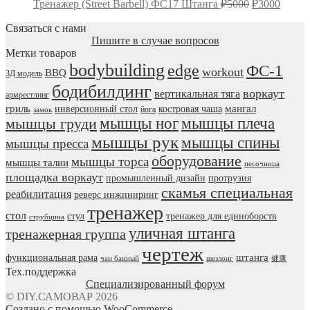
Первоначал
Текущ
Тренажер (Street Barbell) ФС17 Штанга
₽
5000
₽
3000
цена
цена:
составляла
Связаться с нами
₽3000
Пишите в случае вопросов
₽5000.
Метки товаров
bodybuilding
edge
ФС-1
workout
BBQ
3Д модель
бодибилдинг
воркаут
вертикальная тяга
армрестлинг
гриль
мангал
инверсионный стол
костровая чаша
йога
замок
мышцы ног
мышцы плеча
мышцы груди
мышцы рук
мышцы спины
мышцы пресса
оборудование
мышцы торса
мышцы талии
песочница
площадка воркаут
промышленный дизайн
протрузия
скамья специальная
реабилитация
реверс инжиниринг
тренажер
стол
стул
тренажер для единоборств
струбцина
уличная штанга
тренажерная группа
чертеж
штанга
функциональная рама
чан банный
шезлонг
健康
Тех.поддержка
Специализированный форум
© DIY.САМОВАР 2026
Создано с помощью WooCommerce
.