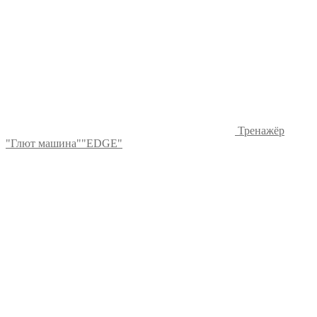
Тренажёр
"Глют машина""EDGE"