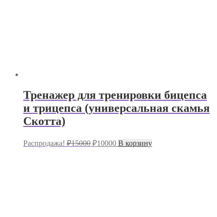
Тренажер для тренировки бицепса
и трицепса (универсальная скамья
Скотта)
Первоначальная
Текущая
Распродажа!
₽
15000
₽
10000
В корзину
цена
цена:
составляла
₽10000.
₽15000.