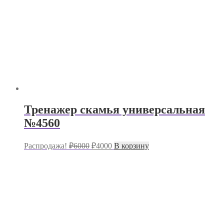
Тренажер скамья универсальная
№4560
Первоначальная
Текущая
Распродажа!
₽
6000
₽
4000
В корзину
цена
цена:
составляла
₽4000.
₽6000.