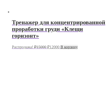
Тренажер для концентрированной
проработки груди «Клещи
горизонт»
Первоначальная
Текущая
Распродажа!
₽
15000
₽
12000
В корзину
цена
цена:
составляла
₽12000.
₽15000.