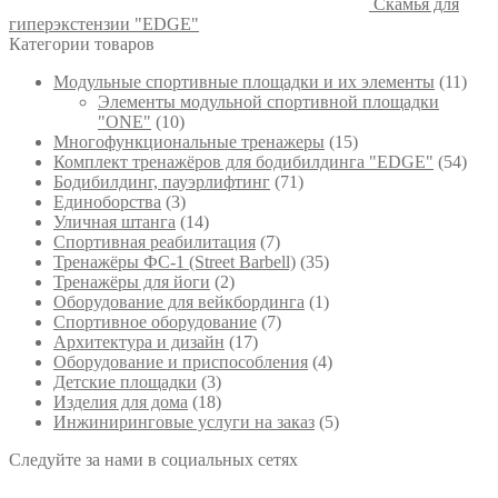
Скамья для
гиперэкстензии "EDGE"
Категории товаров
Модульные спортивные площадки и их элементы
(11)
Элементы модульной спортивной площадки
"ONE"
(10)
Многофункциональные тренажеры
(15)
Комплект тренажёров для бодибилдинга "EDGE"
(54)
Бодибилдинг, пауэрлифтинг
(71)
Единоборства
(3)
Уличная штанга
(14)
Спортивная реабилитация
(7)
Тренажёры ФС-1 (Street Barbell)
(35)
Тренажёры для йоги
(2)
Оборудование для вейкбординга
(1)
Спортивное оборудование
(7)
Архитектура и дизайн
(17)
Оборудование и приспособления
(4)
Детские площадки
(3)
Изделия для дома
(18)
Инжиниринговые услуги на заказ
(5)
Следуйте за нами в социальных сетях