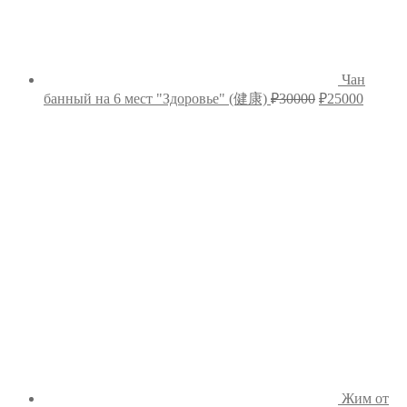
Чан
Первоначальн
Текущ
банный на 6 мест "Здоровье" (健康)
₽
30000
₽
25000
цена
цена:
составляла
₽25000
₽30000.
Жим от