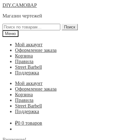
Перейти
Перейти
DIY.САМОВАР
к
к
Магазин чертежей
навигации
содержимому
Искать:
Поиск
Меню
Мой аккаунт
Оформление заказа
Корзина
Правила
Street Barbell
Поддержка
Мой аккаунт
Оформление заказа
Корзина
Правила
Street Barbell
Поддержка
₽
0
0 товаров
Внимание!