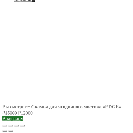
Вы смотрите:
Скамья для ягодичного мостика «EDGE»
Первоначальная
Текущая
₽
15000
₽
12000
цена
цена:
В корзину
составляла
₽12000.
₽15000.