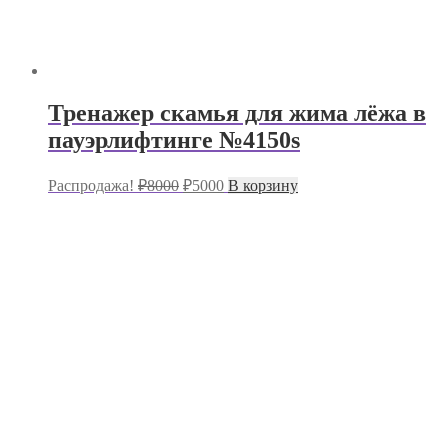
Тренажер скамья для жима лёжа в
пауэрлифтинге №4150s
Первоначальная
Текущая
Распродажа!
₽
8000
₽
5000
В корзину
цена
цена:
составляла
₽5000.
₽8000.