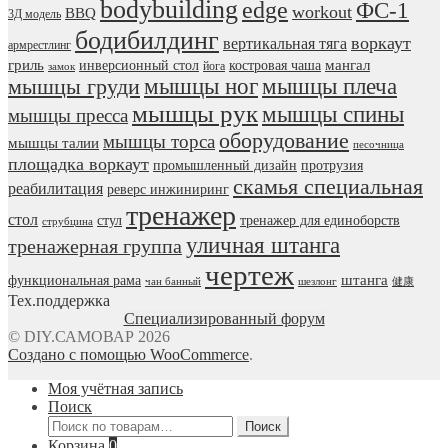
bodybuilding
edge
ФС-1
workout
BBQ
3Д модель
бодибилдинг
воркаут
вертикальная тяга
армрестлинг
гриль
мангал
инверсионный стол
костровая чаша
йога
замок
мышцы ног
мышцы плеча
мышцы груди
мышцы рук
мышцы спины
мышцы пресса
оборудование
мышцы торса
мышцы талии
песочница
площадка воркаут
промышленный дизайн
протрузия
скамья специальная
реабилитация
реверс инжиниринг
тренажер
стол
стул
тренажер для единоборств
струбцина
уличная штанга
тренажерная группа
чертеж
штанга
функциональная рама
чан банный
шезлонг
健康
Тех.поддержка
Специализированный форум
© DIY.САМОВАР 2026
Создано с помощью WooCommerce
.
Моя учётная запись
Поиск
Искать:
Поиск
Корзина
0