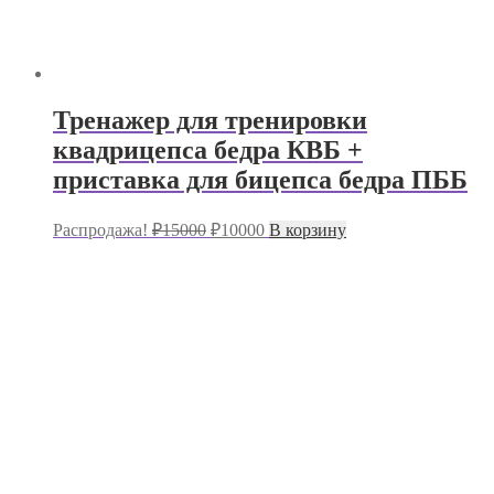
Тренажер для тренировки
квадрицепса бедра КВБ +
приставка для бицепса бедра ПББ
Первоначальная
Текущая
Распродажа!
₽
15000
₽
10000
В корзину
цена
цена:
составляла
₽10000.
₽15000.