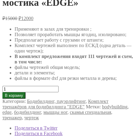
мостика «EDGE»
Первоначальная
Текущая
₽
15000
₽
12000
цена
цена:
составляла
Применяют в залах для тренировки ;
₽12000.
Позволяет проработать мышцы ягодиц, изолировано;
₽15000.
Предполагает работу с грузами от штанги;
Комплект чертежей выполнен по ЕСКД (одна деталь —
один чертеж);
В комплект предложения входят 111 чертежей и схем,
в том числе:
файлы чертежей общая модель;
детали и элементы;
файлы в формате dxf для резки металла и дерева;
Количество
товара
В корзину
Скамья
Категории:
Бодибилдинг, пауэрлифтинг
,
Комплект
для
тренажёров для бодибилдинга "EDGE"
Метки:
bodybuilding
,
ягодичного
edge
,
бодибилдинг
,
мышцы ног
,
скамья специальная
,
мостика
тренажер
,
чертеж
"EDGE"
Поделиться в Twitter
Поделиться в Facebook