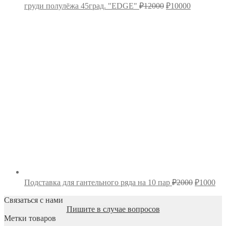
Первоначальная
Текущая
груди полулёжа 45град. "EDGE"
₽
12000
₽
10000
цена
цена:
составляла
₽10000.
₽12000.
Первона
Те
Подставка для гантельного ряда на 10 пар
₽
2000
₽
1000
цена
цен
составля
Связаться с нами
₽1
Пишите в случае вопросов
₽2000.
Метки товаров