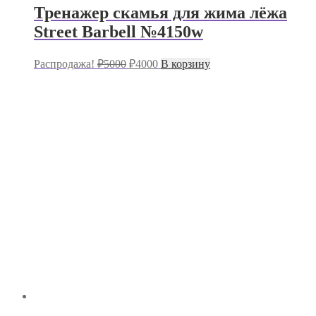
Тренажер скамья для жима лёжа
Street Barbell №4150w
Первоначальная
Текущая
Распродажа!
₽
5000
₽
4000
В корзину
цена
цена:
составляла
₽4000.
₽5000.