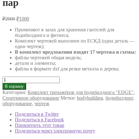
пар
Первоначальная
Текущая
₽
2000
₽
1000
цена
цена:
составляла
Применяют в залах для хранения гантелей для
₽1000.
бодибилдинга и фитнеса;
₽2000.
Комплект чертежей выполнен по ЕСКД (одна деталь —
один чертеж);
В комплект предложения входят 17 чертежа и схемы:
файлы чертежей общая модель;
детали и элементы;
файлы в формате dxf для резки металла и дерева;
Количество
товара
В корзину
Подставка
Категории:
Комплект тренажёров для бодибилдинга "EDGE"
,
для
Спортивное оборудование
Метки:
bodybuilding
,
бодибилдинг
,
гантелей
оборудование
,
чертеж
на
10
Поделиться в Twitter
пар
Поделиться в Facebook
Прикрепить этот товар
Поделиться через электронную почту