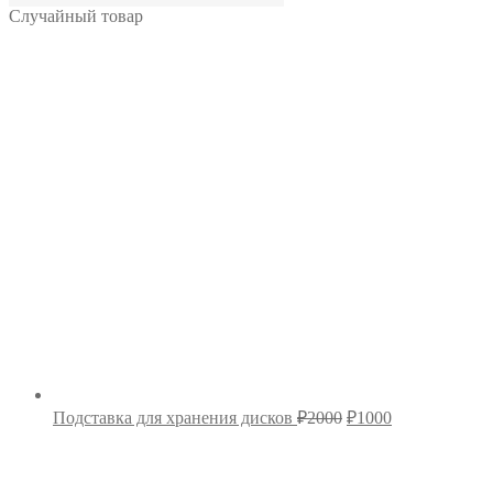
Случайный товар
Первоначальная
Текущая
Подставка для хранения дисков
₽
2000
₽
1000
цена
цена:
составляла
₽1000.
₽2000.