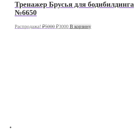
Тренажер Брусья для бодибилдинга
№6650
Первоначальная
Текущая
Распродажа!
₽
5000
₽
3000
В корзину
цена
цена:
составляла
₽3000.
₽5000.