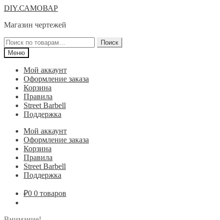
Перейти
Перейти
DIY.САМОВАР
к
к
Магазин чертежей
навигации
содержимому
Искать:
Поиск
Меню
Мой аккаунт
Оформление заказа
Корзина
Правила
Street Barbell
Поддержка
Мой аккаунт
Оформление заказа
Корзина
Правила
Street Barbell
Поддержка
₽
0
0 товаров
Внимание!