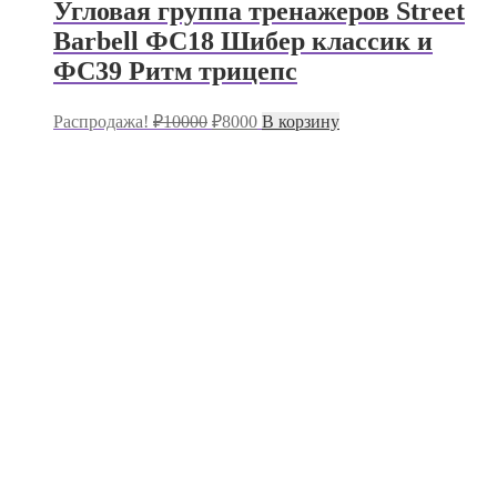
Угловая группа тренажеров Street
Barbell ФС18 Шибер классик и
ФС39 Ритм трицепс
Первоначальная
Текущая
Распродажа!
₽
10000
₽
8000
В корзину
цена
цена:
составляла
₽8000.
₽10000.