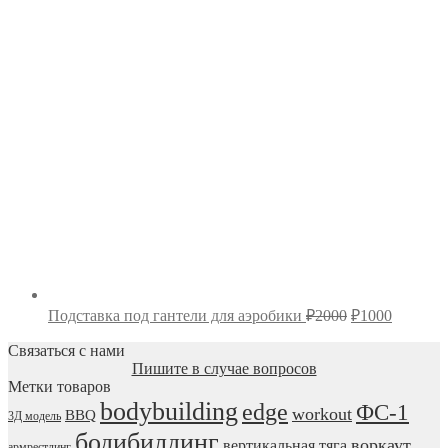
₽
₽40000.
Первоначальн
Текуща
Подставка под гантели для аэробики
₽
2000
₽
1000
цена
цена:
составляла
Связаться с нами
₽1000.
Пишите в случае вопросов
₽2000.
Метки товаров
bodybuilding
edge
ФС-1
workout
BBQ
3Д модель
бодибилдинг
воркаут
вертикальная тяга
армрестлинг