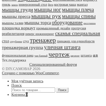
гриль
мангал
инверсионный стол
костровая чаша
йога
замок
мышцы ног
мышцы плеча
мышцы груди
мышцы рук
мышцы спины
мышцы пресса
оборудование
мышцы торса
мышцы талии
песочница
площадка воркаут
промышленный дизайн
протрузия
скамья специальная
реабилитация
реверс инжиниринг
тренажер
стол
стул
тренажер для единоборств
струбцина
уличная штанга
тренажерная группа
чертеж
штанга
функциональная рама
чан банный
шезлонг
健康
Тех.поддержка
Специализированный форум
© DIY.САМОВАР 2026
Создано с помощью WooCommerce
.
Моя учётная запись
Поиск
Искать:
Поиск
Корзина
0