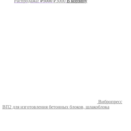
Распродажа!
₽
5000
₽
3000
В корзину
цена
цена:
составляла
₽3000.
₽5000.
Вибропресс
ВП2 для изготовления бетонных блоков, шлакоблока