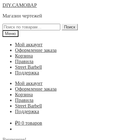
Перейти
Перейти
DIY.САМОВАР
к
к
Магазин чертежей
навигации
содержимому
Искать:
Поиск
Меню
Мой аккаунт
Оформление заказа
Корзина
Правила
Street Barbell
Поддержка
Мой аккаунт
Оформление заказа
Корзина
Правила
Street Barbell
Поддержка
₽
0
0 товаров
Внимание!