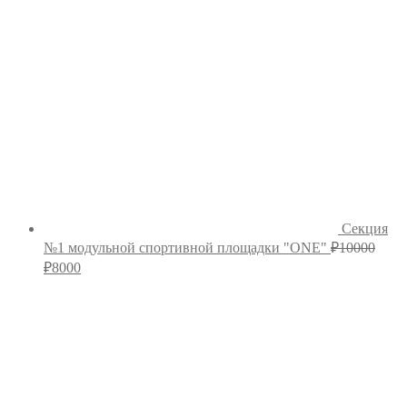
Секция
№1 модульной спортивной площадки "ONE"
₽
10000
Первоначальная
Текущая
₽
8000
цена
цена:
составляла
₽8000.
₽10000.