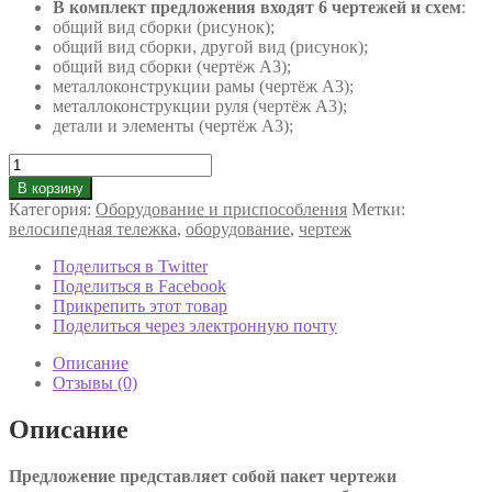
В комплект предложения входят 6 чертежей и схем
:
общий вид сборки (рисунок);
общий вид сборки, другой вид (рисунок);
общий вид сборки (чертёж А3);
металлоконструкции рамы (чертёж А3);
металлоконструкции руля (чертёж А3);
детали и элементы (чертёж А3);
Количество
товара
В корзину
Велосипедная
Категория:
Оборудование и приспособления
Метки:
тележка
велосипедная тележка
,
оборудование
,
чертеж
для
охотников,
Поделиться в Twitter
рыболовов,
Поделиться в Facebook
путешествий
Прикрепить этот товар
"Пиконь"
Поделиться через электронную почту
Описание
Отзывы (0)
Описание
Предложение представляет собой пакет чертежи