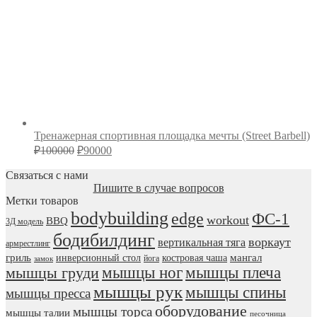
Тренажерная спортивная площадка мечты (Street Barbell)
Первоначальная
Текущая
₽
100000
₽
90000
цена
цена:
составляла
Связаться с нами
₽90000.
₽100000.
Пишите в случае вопросов
Метки товаров
bodybuilding
edge
ФС-1
workout
BBQ
3Д модель
бодибилдинг
воркаут
вертикальная тяга
армрестлинг
гриль
мангал
инверсионный стол
костровая чаша
йога
замок
мышцы ног
мышцы плеча
мышцы груди
мышцы рук
мышцы спины
мышцы пресса
оборудование
мышцы торса
мышцы талии
песочница