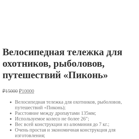
Велосипедная тележка для
охотников, рыболовов,
путешествий «Пиконь»
Первоначальная
Текущая
₽
15000
₽
10000
цена
цена:
составляла
Велосипедная тележка для охотников, рыболовов,
₽10000.
путешествий «Пиконь);
₽15000.
Расстояние между дропаутами 135мм;
Используемое колесо не более 26″;
Вес всей конструкции из алюминия до 7 кг.;
Очень простая и экономичная конструкция для
изготовления;