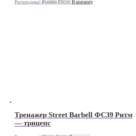
Первоначальная
Текущая
Распродажа!
₽
10000
₽
8000
В корзину
цена
цена:
составляла
₽8000.
₽10000.
Тренажер Street Barbell ФС39 Ритм
— трицепс
Первоначальная
Текущая