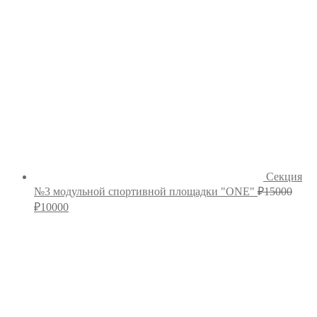
Секция
№3 модульной спортивной площадки "ONE"
₽
15000
Первоначальная
Текущая
₽
10000
цена
цена:
составляла
₽10000.
₽15000.