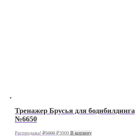
Тренажер Брусья для бодибилдинга
№6650
Первоначальная
Текущая
Распродажа!
₽
5000
₽
3000
В корзину
цена
цена: