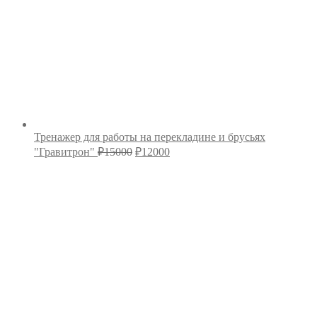
Тренажер для работы на перекладине и брусьях
Первоначальная
Текущая
"Гравитрон"
₽
15000
₽
12000
цена
цена:
составляла
₽12000.
₽15000.