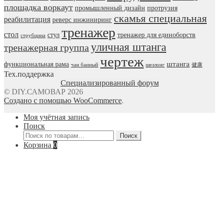
площадка воркаут
промышленный дизайн
протрузия
скамья специальная
реабилитация
реверс инжиниринг
тренажер
стол
стул
тренажер для единоборств
струбцина
уличная штанга
тренажерная группа
чертеж
штанга
функциональная рама
чан банный
шезлонг
健康
Тех.поддержка
Специализированный форум
© DIY.САМОВАР 2026
Создано с помощью WooCommerce
.
Моя учётная запись
Поиск
Искать:
Поиск
Корзина
0